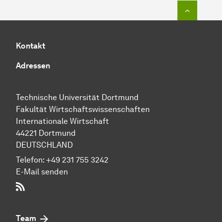
Zum Seit
Kontakt
Adressen
Technische Uni­ver­si­tät Dort­mund
Fakultät Wirtschafts­wissen­schaften
Internationale Wirtschaft
44221 Dort­mund
DEUTSCHLAND
Telefon:
+49 231 755 3242
E-Mail senden
RSS-Feed
Team